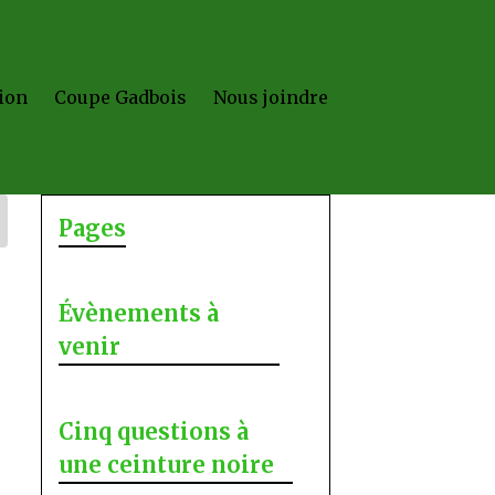
ion
Coupe Gadbois
Nous joindre
Pages
Évènements à
venir
Cinq questions à
une ceinture noire