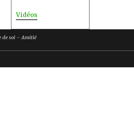
Vidéos
 de soi – Amitié