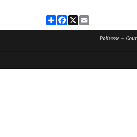
Partager
Facebook
X
Email
Politesse – Cou