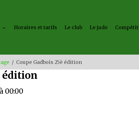
a
Horaires et tarifs
Le club
Le judo
Compétit
tage
Coupe Gadbois 25è édition
 édition
à 00:00