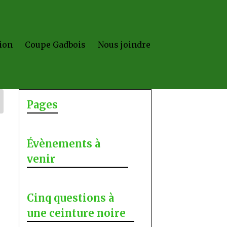
ion
Coupe Gadbois
Nous joindre
Pages
Évènements à
venir
Cinq questions à
une ceinture noire