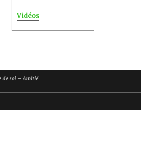
n
Vidéos
 de soi – Amitié