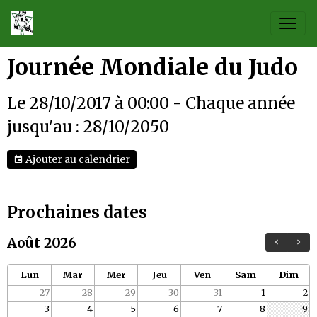
Journée Mondiale du Judo
Le 28/10/2017
à 00:00
- Chaque année
jusqu'au : 28/10/2050
Ajouter au calendrier
Prochaines dates
Août 2026
Lun
Mar
Mer
Jeu
Ven
Sam
Dim
27
28
29
30
31
1
2
3
4
5
6
7
8
9