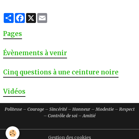
Partager
Facebook
X
Email
Pages
Évènements à venir
Cinq questions à une ceinture noire
Vidéos
Politesse – Courage – Sincérité – Honneur – Modestie – Respect
– Contrôle de soi – Amitié
Gestion des cookies