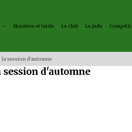
a
Horaires et tarifs
Le club
Le judo
Compétit
 la session d'automne
a session d'automne
.