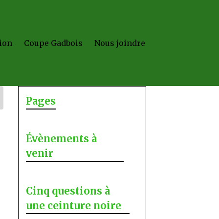
ion
Coupe Gadbois
Nous joindre
Pages
Évènements à
venir
Cinq questions à
une ceinture noire