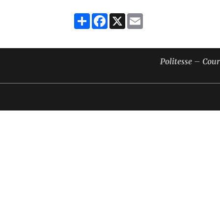
Partager
Facebook
X
Email
Politesse – Cou