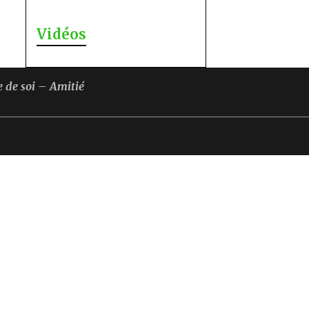
Vidéos
 de soi – Amitié