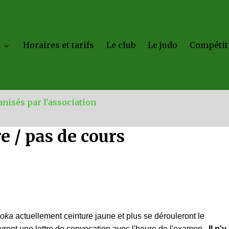
a
Horaires et tarifs
Le club
Le judo
Compétit
nisés par l'association
 / pas de cours
doka
actuellement ceinture jaune et plus se dérouleront le
ront une lettre de convocation avec l'heure de l'examen.
Il n'y