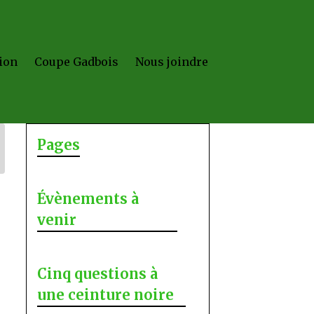
ion
Coupe Gadbois
Nous joindre
Pages
Évènements à
venir
Cinq questions à
une ceinture noire